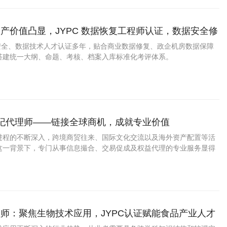
产价值凸显，JYPC 数据恢复工程师认证，数据安全修
拓宽职业发展路径
息安全、数据技术人才认证多年，贴合商业数据修复、政企机房数据保障
搭建统一大纲、命题、考核、档案入库标准化考评体系。
经纪代理师——链接全球商机，成就专业价值
进程的不断深入，跨境商贸往来、国际文化交流以及海外资产配置等活
这一背景下，专门从事信息撮合、交易促成及权益代理的专业服务显得
从业者而言，拥有一份权威的第三方能力凭证，无疑是提升个人信誉与
效途径。
师：聚焦生物技术应用，JYPC认证赋能食品产业人才