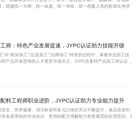
准，搭建统一大纲、统一命题、统一考核、统一档案入库的标准化考评
工师：特色产业发展提速，JYPC认证助力技能升级
工”向“精深加工”“品质加工”“品牌加工”转变的过程中，掌握专业加工技
法和产品开发思维的人才更受市场关注。JYPC农畜特产品加工师认证，
力、展示专业水平提供了新的助力。 一、农畜特产品加工师是什么？
配料工程师职业进阶，JYPC认证助力专业能力提升
品安全、营养健康、清洁标签和多元口味的关注不断提升，食品添加剂
要具备更系统的专业知识、更强的配方理解能力和更规范的应用意识。J
剂与配料工程师认证，为从业者提升能力、拓宽发展路径提供了积极助