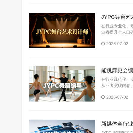
JYPC舞台
在行业专业化、
业者提升个人口
业岗位真实需求
2026-07-02
化评价体系，为
能跳舞更会编
在行业规范化、
从业者突破内卷
领域，推出舞蹈
2026-07-02
系，精准匹配市
新媒体全行业
人才拓宽职
JYPC 深耕数