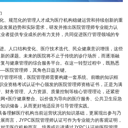
力
化、规范化的管理人才成为医疗机构稳健运营和持续创新的重
业发展趋势和实际需求，研发并推出医院管理师专业能力认
从业者提供专业成长的有力支持，共同促进医疗管理领域的专
进。人口结构变化、医疗技术迭代、民众健康意识增强，这些
了新的课题。未来的医院将不止于传统的诊疗场所，而逐渐融
康复与健康管理的综合服务平台。在这一转型过程中，既熟悉
——
医院管理师，其角色日益关键。
疗管理环境，医院管理师需要构建一套系统、前瞻的知识框
职业资格考试认证中心颁发的医院管理师资格证书，正是为满
营、财务管理、人力资源、质量控制等核心管理理论，还紧密
联网
+
医疗健康整合、以价值为导向的医疗服务、公共卫生应急
新知识储备，从而更好地适应并引导管理实践。
具备理解医疗机构当前运营状况的知识基础，更展现出参与乃
发展而言，
JYPC
医院管理师认证可作为专业能力的客观证明，
。对于医疗机构而言，培养或引进通过
JYPC
认证的医院管理