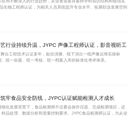
术应用不断深入的行业趋势，从业者需要具备跨学科知识结构和较强实
C食品生物工程师认证，为相关人员系统提升专业水平、拓展职业发展空间
。
艺行业持续升温，JYPC 声像工程师认证，影音视听工
宽职业发展通道
媒、舞台工程技术认证多年，贴合演播、线下演出一线声像运维实操标
纲、统一命题、统一考核、统一档案入库的标准化考评体系。
筑牢食品安全防线，JYPC认证赋能检测人才成长
精细化发展背景下，食品检测师不仅要会操作仪器、完成检测项目，还
、样品处理、数据分析和质量控制要求。JYPC食品检测师认证，为从业
能力、增强职业竞争力提供了有益支持。