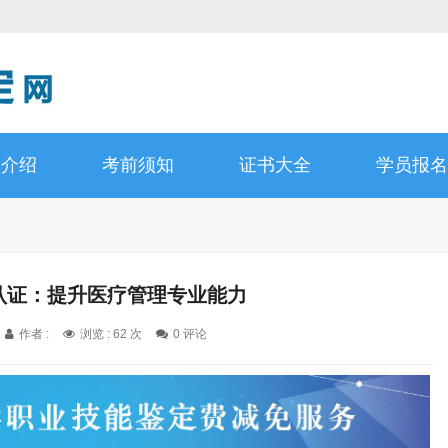
书介绍
考前须知
证书大全
学员报名
师认证：提升医疗管理专业能力
作者 :
浏览 : 62 次
0 评论