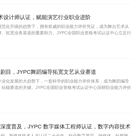
艺术设计师认证，赋能演艺行业职业进阶
规范化升级的趋势下，拥有权威的职业能力评价凭证，成为舞台艺术从
碑、拓宽业务渠道的重要助力。JYPC全国职业资格考试认证中心立足行
，推出舞台艺术设计师职业能力认证，打造贴合市场、适配实操的专业
行业人才提供标准化的能力佐证。
剧目，JYPC舞蹈编导拓宽文艺从业赛道
专业化发展的大趋势下，一套科学的职业能力评价体系，成为舞蹈编导
、站稳赛道的关键。JYPC全国职业资格考试认证中心深耕职业能力评价
编导职业能力认证项目，贴合当下舞蹈行业真实岗位需求搭建考核体
场用人标准与行业发展趋势。
深度普及，JYPC 数字媒体工程师认证，数字内容技术
业上升通道
字文创、新媒体技术人才认证二十余年，贴合数字展厅、融媒体、短视频