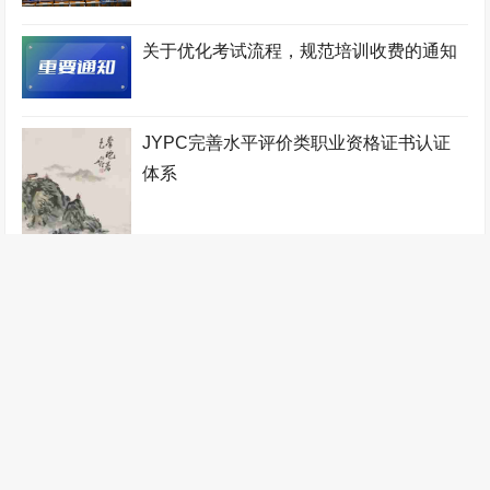
认证中心
工程咨询师考试网
少儿考试网
机电工程师考试网
关于优化考试流程，规范培训收费的通知
少儿教师考试网
地质工程师考试网
宠物医师考试网
人力资源管理师考试网
铁路工程师考试网
物业管理师考试网
JYPC完善水平评价类职业资格证书认证
工业设计师考试网
税务筹划师考试网
监理工程师考试网
体系
健康管理师考试网
少儿艺术考级网
验光配镜师考试网
统计分析师考试网
自动化工程师考试网
少儿音乐考级网
农业工程师考试网
传感网工程师考试网
办公自动化工程师考试网
职业技能证书考试网
装配式建筑师考试网
针灸推拿师考试网
管理工程师考试网
数控工程师考试网
判了！JYPC胜诉！
无人机工程师考试网
计算机工程师考试网
全国统一职业技能鉴定网
医疗器械工程师考试网
江苏英才集团
林业工程师考试网