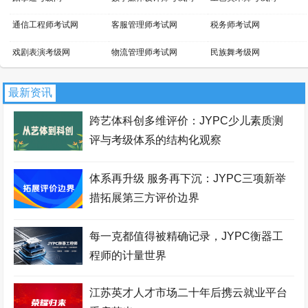
通信工程师考试网
客服管理师考试网
税务师考试网
戏剧表演考级网
物流管理师考试网
民族舞考级网
小提琴考级网
文物鉴定师考试网
景区管理师考试网
最新资讯
吉他考级网
平面设计师考试网
话剧表演考级网
跨艺体科创多维评价：JYPC少儿素质测
新媒体运营师考试网
家具设计师考试网
芭蕾舞考级网
评与考级体系的结构化观察
职业资格考试报名网
网店运营师考试网
区块链工程师考试网
体系再升级 服务再下沉：JYPC三项新举
财务管理师考试网
国际商务师考试网
少儿考试网
措拓展第三方评价边界
职业资格证书网
智能工程师考试网
职业资格等级证书网
每一克都值得被精确记录，JYPC衡器工
经济师考试网
职业分析师考试网
拉丁舞考级网
程师的计量世界
街舞考级网
安全管理师考试网
暖通工程师考试网
江苏英才人才市场二十年后携云就业平台
会展策划师考试网
羽毛球考级网
证券分析师考试网