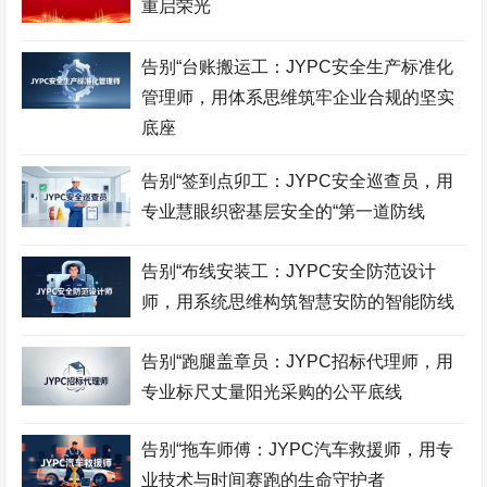
重启荣光
采购管理师考试网
食品检验师考试网
市政工程师考试网
酒店管理师考试网
职业技能鉴定证书网
服装设计师考试网
告别“台账搬运工：JYPC安全生产标准化
管理师，用体系思维筑牢企业合规的坚实
招投标工程师考试网
古筝考级网
书法考级网
底座
儿童画考级网
Bim工程师考试网
展示设计师考试网
告别“签到点卯工：JYPC安全巡查员，用
少儿考试网
营销管理师考试网
职业资格考试网
专业慧眼织密基层安全的“第一道防线
健身教练网
智能财税师考试网
摄影师考试网
告别“布线安装工：JYPC安全防范设计
易学风水师考试网
乘务管理师考试网
公路工程师考试网
师，用系统思维构筑智慧安防的智能防线
中餐工艺师考试网
礼仪考级网
室内设计师考试网
告别“跑腿盖章员：JYPC招标代理师，用
模特考级网
少儿考试网
少儿英语考级网
专业标尺丈量阳光采购的公平底线
Web前端工程师考试网
击剑考级网
钢琴考级网
告别“拖车师傅：JYPC汽车救援师，用专
建筑八大员考试网
电子工程师考试网
江苏英才职业技能鉴定集
团
业技术与时间赛跑的生命守护者