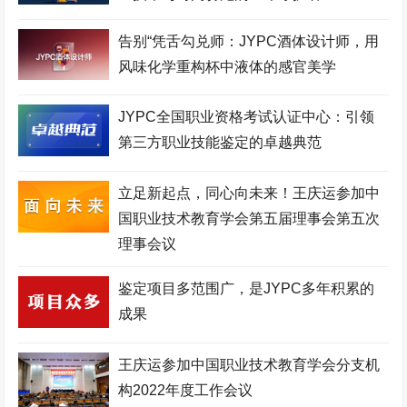
口腔美容师考试网
建筑安装工程师考试网
城市轨道工程师考试网
空中乘务师考试网
理财规划师考试网
物联网工程师考试网
告别“凭舌勾兑师：JYPC酒体设计师，用
风味化学重构杯中液体的感官美学
职业技能证书考试网
机器人工程师考试网
机械工程师考试网
生物工程师考试网
化妆品配方师考试网
移动通信工程师考试网
JYPC全国职业资格考试认证中心：引领
第三方职业技能鉴定的卓越典范
测绘工程师考试网
高铁乘务师考试网
英语培训师考试网
心理咨询师考试网
少儿舞蹈考级网
环境工程师考试网
立足新起点，同心向未来！王庆运参加中
国职业技术教育学会第五届理事会第五次
少儿美术考级网
网络工程师考试网
健康照护师考试网
理事会议
电子商务师考试网
少儿实践网
展示设计师考试网
鉴定项目多范围广，是JYPC多年积累的
少儿考试网
职业资格培训网
医院管理师考试网
成果
美容美体师考试网
金融分析师考试网
中草药工程师考试网
少儿竞赛网
护理管理师考试网
企业管理师考试网
王庆运参加中国职业技术教育学会分支机
构2022年度工作会议
家政管理师考试网
电竞运营师考试网
JYPC全国职业资格考试