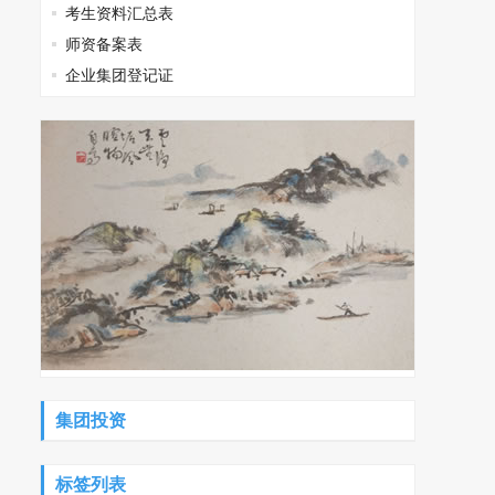
考生资料汇总表
师资备案表
企业集团登记证
集团投资
标签列表