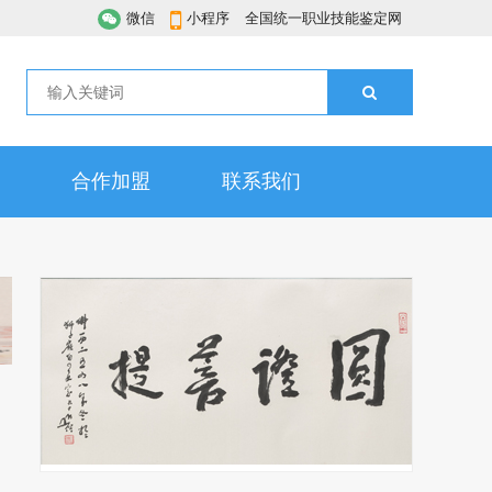
微信
小程序
全国统一职业技能鉴定网
合作加盟
联系我们