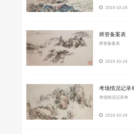
2019-10-24
师资备案表
师资备案表
2019-10-24
考场情况记录
考场情况记录单
2019-10-24