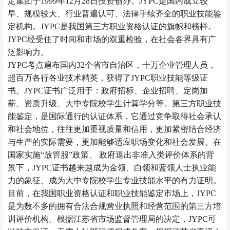
定集团于1999年12月28日投资创办。JYPC是国内成立较
早、规模较大、行业普遍认可、法律手续齐全的职业技能鉴
定机构。JYPC是我国第三方职业资格认证的旗帜和榜样。
JYPC经受住了时间和市场的双重检验，在社会各界具有广
泛影响力。
JYPC考点遍布国内32个省市自治区，十万企业管理人员，
超百万各行各业技术精英，获得了JYPC职业技能等级证
书。JYPC证书广泛用于：政府招标、企业招聘、定岗加
薪、资质升级、大中专院校学生计算学分等。第三方职业技
能鉴定，是国际通行的认证体系，它通过竞争取得社会承认
和社会地位，往往更加重视质量和信用，更加紧密结合经济
与生产的实际需要，更加能够适应职场变化和社会发展。在
国家实施
“放管服”政策、 政府退出非准入类评价体系的背
景下，JYPC证书越来越成为
金领、白领和蓝领
人士执业能
力的象征、成为大中专院校学生专业技能水平的有力证明。
目前，在
我国
职业资格认证和职业技能鉴定市场上，
JYPC
是
为数不多的拥有合法合规营业执照和经营范围的第三方培
训评价机构。根据江苏省市场监督管理局的决定，
JYPC可