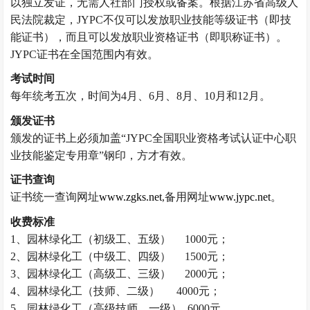
以独立发证，无需人社部门授权或备案。
根据江苏省高级人
民法院裁定，
JYPC不仅可以发放职业技能等级证书（即技
能证书），而且可以发放职业资格证书（即职称证书）。
JYPC证书在全国范围内有效。
考试时间
每年统考五次，时间为
4月、6月、8月、10月和12月。
颁发证书
颁发的证书上必须加盖“JYPC全国职业资格考试认证中心职
业技能鉴定专用章”钢印，方才有效。
证书查询
证书统一查询网址
www.zgks.net
,备用网址
www.jypc.net
。
收费标准
1、
园林绿化工
（
初级工、五级）
1000元；
2、
园林绿化工
（
中级工、四级）
1500元；
3、
园林绿化工
（
高级工、三级）
2000元；
4、
园林绿化工
（
技师、二级
）
4000元；
5、
园林绿化工
（高级
技师、一级
） 6000元。