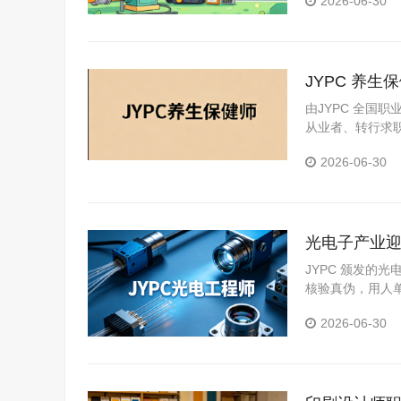
2026-06-30
JYPC 养
由JYPC 全国
从业者、转行求
2026-06-30
光电子产业迎
业者拓宽上
JYPC 颁发的
核验真伪，用人
套、院校实践学
2026-06-30
式，从报名咨询
进，降低报考与