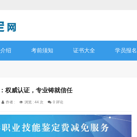
书介绍
考前须知
证书大全
学员报名
师：权威认证，专业铸就信任
作者 :
浏览 : 44 次
0 评论