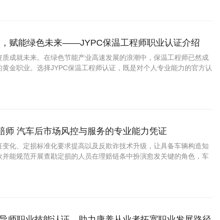
，赋能绿色未来——JYPC保温工程师职业认证介绍
资质成就未来。在绿色节能产业高速发展的浪潮中，保温工程师已然成
的黄金职业。选择JYPC保温工程师认证，既是对个人专业能力的官方认
业人才红利、拓宽职业赛道的关键契机。
理赔师 汽车后市场风控与服务的专业能力凭证
征变化、定损标准化要求提高以及反欺诈技术升级，让具备车辆构造知
款并能规范开展查勘定损的人员在理赔链条中扮演愈发关键的角色，车
此具备较稳定的职业容量与清晰的晋升阶梯。
生指导师职业技能认证，助力康养从业者拓宽职业发展路径