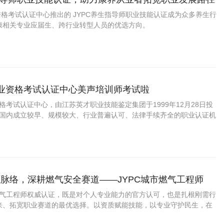
业资格考试认证中心推出的 JYPC养生指导师职业技能认证成为众多养生行
康相关专业应届生、跨行业转型人员的优选方向。
职业资格考试认证中心美声培训师考试啦
资格考试认证中心，由江苏英才职业技能鉴定集团于1999年12月28日投
C是国内成立较早、规模较大、行业普遍认可、法律手续齐全的职业认证机
国第三方职业资格认证领域的旗帜和榜样。
脉络，深耕燃气安全赛道——JYPC城市燃气工程师
市燃气工程师权威认证，既是对个人专业能力的官方认可，也是扎根刚需行
来、拓宽职业赛道的最优选择。以资质赋能技能，以专业守护民生，在
广阔赛道上稳步前行，成就长远职业价值。