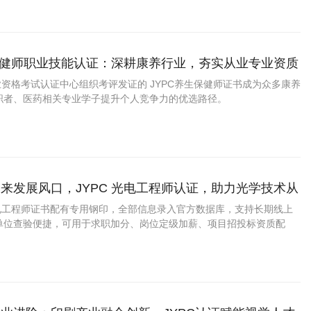
生保健师职业技能认证：深耕康养行业，夯实从业专业资质
职业资格考试认证中心组织考评发证的 JYPC养生保健师证书成为众多康养
职者、医药相关专业学子提升个人竞争力的优选路径。
来发展风口，JYPC 光电工程师认证，助力光学技术从
升通道
光电工程师证书配有专用钢印，全部信息录入官方数据库，支持长期线上
单位查验便捷，可用于求职加分、岗位定级加薪、项目招投标资质配
分认定等多种场景。中心配套完整备考资料、线上线下多渠道报考方
、备考指导、组织考核到证书发放、档案录入，配备专属客服全程跟
核验门槛。