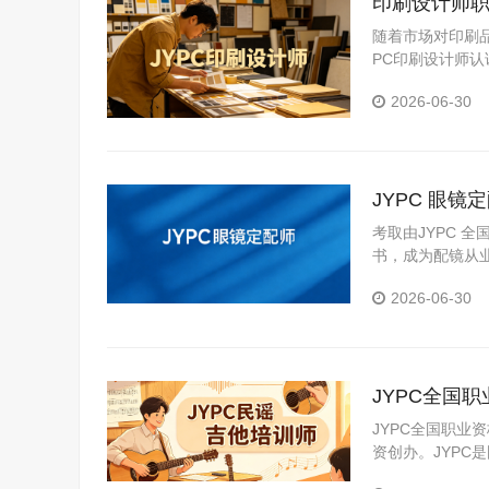
印刷设计师职
发展
随着市场对印刷
PC印刷设计师
2026-06-30
JYPC 眼
考取由JYPC 
书，成为配镜从
2026-06-30
JYPC全国
JYPC全国职业
资创办。JYP
构。JYPC是我