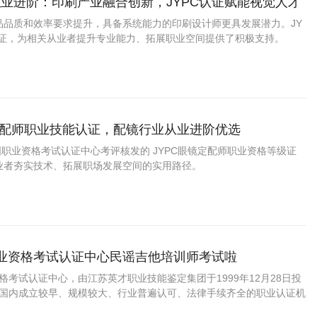
业进阶：印刷产业融合创新，JYPC认证赋能视觉人才
品品质和效率要求提升，具备系统能力的印刷设计师更具发展潜力。JY
认证，为相关从业者提升专业能力、拓展职业空间提供了积极支持。
镜定配师职业技能认证，配镜行业从业进阶优选
全国职业资格考试认证中心考评核发的 JYPC眼镜定配师职业资格等级证
业者夯实技术、拓展职场发展空间的实用路径。
职业资格考试认证中心民谣吉他培训师考试啦
资格考试认证中心，由江苏英才职业技能鉴定集团于1999年12月28日投
C是国内成立较早、规模较大、行业普遍认可、法律手续齐全的职业认证机
国第三方职业资格认证领域的旗帜和榜样。