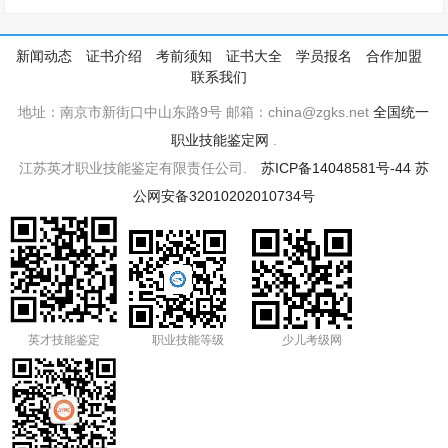
新闻动态
证书介绍
考前须知
证书大全
学员报名
合作加盟
联系我们
地址：南京市新街口中山东路9号 邮箱：china@zgks.net
全国统一
职业技能鉴定网
.
江苏英才职业技能鉴定有限责任公司.
苏ICP备14048581号-44
苏
公网安备32010202010734号
英才技能鉴定
职业技能等级
少儿考级网