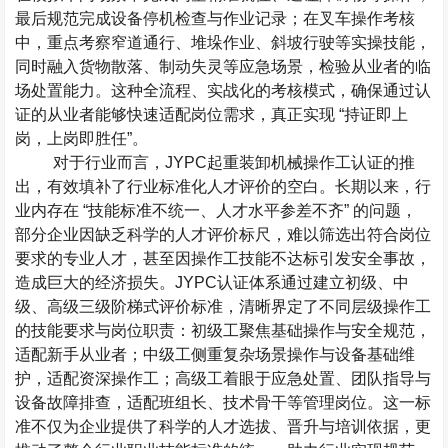
最后规范完成设备停机检查与作业记录；在叉车操作考核
中，重点考察窄道通行、堆垛作业、斜坡行驶等实操技能，
同时融入货物散落、制动失灵等应急场景，检验从业者的临
场处置能力。这种全流程、实战化的考核模式，确保通过认
证的从业者能够快速适配岗位需求，真正实现
“
持证即上
岗，上岗即胜任
”
。
对于行业而言，
JYPC
起重装卸机械操作工认证的推
出，有效填补了行业标准化人才评价的空白。长期以来，行
业内存在
“
技能标准不统一、人才水平参差不齐
”
的问题，
部分企业因缺乏科学的人才评价标尺，难以筛选出符合岗位
要求的专业人才，甚至因操作工技能不达标引发安全事故，
造成巨大的经济损失。
JYPC
认证体系通过建立初级、中
级、高级三级阶梯式评价标准，清晰界定了不同层级操作工
的技能要求与岗位职责：初级工聚焦基础操作与安全规范，
适配新手从业者；中级工侧重复杂场景操作与设备基础维
护，适配资深操作工；高级工着眼于应急处置、团队指导与
设备故障排查，适配班组长、技术骨干等管理岗位。这一标
准不仅为企业提供了科学的人才选拔、晋升与培训依据，更