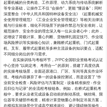
起重机械的分类构造、工作原理、动力系统与传动系统解析
等专业基础，让操作工不仅
“
会操作
”
，更能
“
懂设备
”
；同时
深度整合《中华人民共和国特种设备安全法》《起重机械安
全使用管理规范》《工业企业安全管理规定》等相关法律法
规与行业标准，细化不同场景下的操作禁忌与安全准则，让
规范操作、安全作业的理念深入每一位从业者心中；此外，
还增设了荷载计算、重心判断、货物绑扎固定技巧、作业现
场风险辨识等实操核心知识，兼顾桥式起重机、门式起重
机、叉车、履带式起重机等多种主流设备的知识要点，适配
不同细分岗位的学习需求。
在实操训练与考核环节，
JYPC
全国职业资格考试认证
中心坚持
“
以岗定考、考用合一
”
的原则，搭建了高度仿真
的实操考核场景，全面还原港口、厂区、车间等真实作业环
境。考核内容摒弃了单一的设备操控测试，而是设置了
“
作
业前安全检查
-
风险评估与方案制定
-
设备精准操控
-
作业
后归位与记录
”
的全流程考核链条。例如，在桥式起重机考
核中，要求从业者完成设备启动前的制动系统、钢丝绳、限
位器等关键部件检查，精准计算货物重心并制定吊装方案，
在模拟车间场景中完成高空精准就位、避让障碍物等操作，