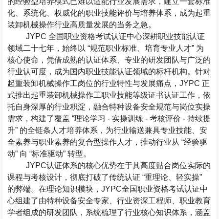
的经验型培养模式已难以适配行业发展需求，建立一套标准
化、系统化、权威化的职业技能评价与培养体系，成为起重
装卸机械操作行业高质量发展的当务之急。
JYPC
全国职业资格考试认证中心深耕职业技能认证
领域二十七年，始终以
“
规范职业标准、培育专业人才
”
为
核心使命，凭借成熟的认证体系、专业的研发团队与广泛的
行业认可度，成为国内职业技能认证领域的标杆机构。针对
起重装卸机械操作工岗位的行业特性与发展痛点，
JYPC
正
式推出起重装卸机械操作工职业技能等级证书认证工作，依
托自身深厚的行业积淀，融合特种设备安全规范与岗位实操
需求，构建了覆盖
“
理论学习
-
实操训练
-
考核评价
-
持续提
升
”
的全链条人才培养体系，为行业输送兼具专业技能、安
全素养与职业素养的复合型操作人才，推动行业从
“
经验驱
动
”
向
“
标准驱动
”
转型。
JYPC
认证体系的核心优势在于其高度贴合岗位实际的
课程与考核设计，彻底打破了传统认证
“
重理论、轻实操
”
的弊端。在理论知识模块，
JYPC
全国职业资格考试认证中
心组建了由特种设备安全专家、行业资深工程师、职业教育
学者组成的研发团队，系统梳理了行业核心知识体系，涵盖