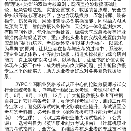
循
“
理论
+
实操
”
的双重考核原则，既涵盖抢险救援基础理
论、应急管理法规、灾害处置技术、救援装备原理、安全防
护知识等核心理论内容，也包含现场搜救、应急指挥、装备
操作、伤员急救、风险排查等必备实操技能，同时融入
AI
风
险预警应用、智能救援装备操作、天空地一体化监测技术、
有限空间救援、危化品泄漏处置、极端天气应急救援等行业
前沿内容与规范要求，重点强化从业者的实战化处置能力与
应急协同能力培养。考核始终坚持
“
以能力为核心、以需求
为导向
”
的原则，让从业者在备考与应考的过程中，系统梳
理专业知识体系，补齐能力短板，精进实操技能与综合研判
能力，真正实现
“
以考促学、以学促用
”
，让证书的价值切实
体现在实际工作中，成为解决岗位实际问题、提升抢险救援
专业水平的硬实力，助力从业者更好应对各类复杂救援场
景。
JYPC
全国职业资格考试认证中心的抢险救援师考试实
行全国统考制度，每年统一组织五次考试，考试时间为
4
月、
6
月、
8
月、
10
月、
12
月，广大抢险救援从业者可根据
自身工作安排与备考进度，灵活选择考试时段，兼顾工作与
专业学习，避免因考试时间冲突影响职业提升。考试设置必
考与选考科目，必考科目为《抢险救援师职业能力考试指
南》（专业课）、《职业素养职业能力考试指南》（公共
课），选考科目为《英语职业能力考试指南》《计算机职业
能力考试指南》，全方位、多维度考核从业者的专业技术能