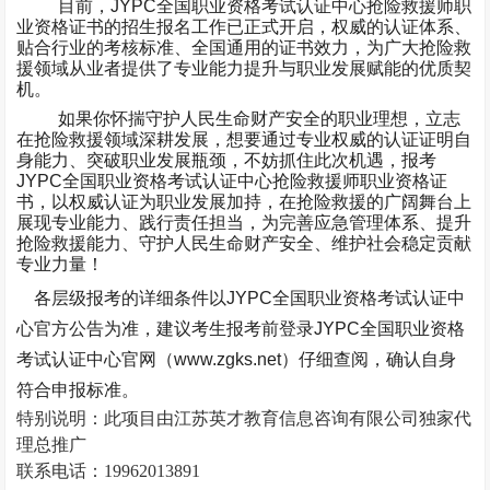
目前，
JYPC
全国职业资格考试认证中心抢险救援师职
业资格证书的招生报名工作已正式开启，权威的认证体系、
贴合行业的考核标准、全国通用的证书效力，为广大抢险救
援领域从业者提供了专业能力提升与职业发展赋能的优质契
机。
如果你怀揣守护人民生命财产安全的职业理想，立志
在抢险救援领域深耕发展，想要通过专业权威的认证证明自
身能力、突破职业发展瓶颈，不妨抓住此次机遇，报考
JYPC
全国职业资格考试认证中心抢险救援师职业资格证
书，以权威认证为职业发展加持，在抢险救援的广阔舞台上
展现专业能力、践行责任担当，为完善应急管理体系、提升
抢险救援能力、守护人民生命财产安全、维护社会稳定贡献
专业力量！
各层级报考的详细条件以
JYPC
全国职业资格考试认证中
心官方公告为准，建议考生报考前登录
JYPC
全国职业资格
考试认证中心官网（
www.zgks.net
）仔细查阅，确认自身
符合申报标准。
特别说明：此项目由江苏英才教育信息咨询有限公司独家代
理总推广
联系电话：
19962013891