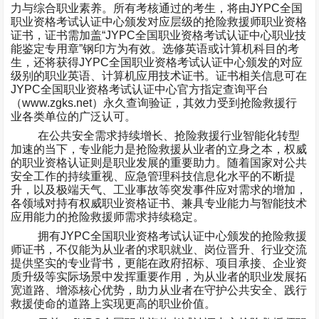
力与综合职业素养。所有考核通过的考生，将由
JYPC
全国
职业资格考试认证中心颁发对应层级的抢险救援师职业资格
证书，证书需加盖
“JYPC
全国职业资格考试认证中心职业技
能鉴定专用章
”
钢印方为有效。选修英语或计算机科目的考
生，还将获得
JYPC
全国职业资格考试认证中心颁发的对应
级别的职业英语、计算机应用技术证书。证书相关信息可在
JYPC
全国职业资格考试认证中心官方指定查询平台
（
www.zgks.net
）永久查询验证，其效力受到抢险救援行
业各类单位的广泛认可。
在公共安全需求持续增长、抢险救援行业智能化转型
加速的当下，专业能力是抢险救援从业者的立身之本，权威
的职业资格认证则是职业发展的重要助力。随着国家对公共
安全工作的持续重视、应急管理科技信息化水平的不断提
升，以及极端天气、工业事故等突发事件应对需求的增加，
各领域对持有权威职业资格证书、兼具专业能力与智能技术
应用能力的抢险救援师需求持续稳定。
拥有
JYPC
全国职业资格考试认证中心颁发的抢险救援
师证书，不仅能为从业者的求职就业、岗位晋升、行业交流
提供坚实的专业背书，更能在政府招标、项目承接、企业资
质升级等实际场景中发挥重要作用，为从业者的职业发展拓
宽道路、增添核心优势，助力从业者在守护公共安全、践行
救援使命的道路上实现更高的职业价值。