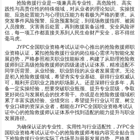
抢险救援行业是一项兼具高专业性、高危险性、高实
践性与高责任性的特殊领域，对从业者的理论知识、实操技
能、应急处置能力与心理抗压能力有着极为严格的要求。从
突发事件风险预警、应急预案制定，到现场救援指挥、被困
人员搜救、灾害善后处置，再到救援装备运维、安全风险评
估，每一项工作都直接关系到人民生命财产安全，容不得丝
毫马虎。
JYPC
全国职业资格考试认证中心推出的抢险救援师职
业资格认证，紧扣抢险救援行业的岗位核心需求与智能化发
展趋势，严格参照相关职业技能标准，构建了从助理抢险救
援师到正高级抢险救援师的四级递进认证体系，精准适配不
同学历背景、从业经验、职业阶段的从业者发展需求。无论
是初入抢险救援领域，希望夯实专业基础、获得行业权威认
可，顺利开启职业之路的职场新人。还是深耕行业多年，具
备一定实操经验，想要突破职业瓶颈、提升专业层级，争取
更好岗位与发展机会的技术骨干。亦或是在抢险救援领域积
累了丰富实践经验、业绩突出，希望提升行业认可度、树立
专业口碑的资深从业者，都能在
JYPC
全国职业资格考试认
证中心的抢险救援师认证体系中找到适配的能力提升与职业
发展路径。
为确保认证的专业性、实用性与行业适配性，
JYPC
全
国职业资格考试认证中心的抢险救援师考核内容完全贴合当
下抢险救援行业的实际工作场景与最新发展趋势，严格遵