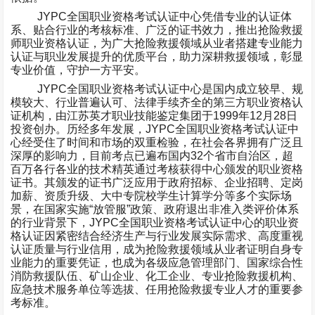
JYPC
全国职业资格考试认证中心凭借专业的认证体
系、贴合行业的考核标准、广泛的证书效力，推出抢险救援
师职业资格认证，为广大抢险救援领域从业者搭建专业能力
认证与职业发展提升的优质平台，助力深耕救援领域，彰显
专业价值，守护一方平安。
JYPC
全国职业资格考试认证中心是国内成立较早、规
模较大、行业普遍认可、法律手续齐全的第三方职业资格认
证机构，由江苏英才职业技能鉴定集团于
1999
年
12
月
28
日
投资创办。历经多年发展，
JYPC
全国职业资格考试认证中
心经受住了时间和市场的双重检验，在社会各界拥有广泛且
深厚的影响力，目前考点已遍布国内
32
个省市自治区，超
百万各行各业的技术精英通过考核获得中心颁发的职业资格
证书。其颁发的证书广泛应用于政府招标、企业招聘、定岗
加薪、资质升级、大中专院校学生计算学分等多个实际场
景，在国家实施
“
放管服
”
政策、政府退出非准入类评价体系
的行业背景下，
JYPC
全国职业资格考试认证中心的职业资
格认证因紧密结合经济生产与行业发展实际需求、高度重视
认证质量与行业信用，成为抢险救援领域从业者证明自身专
业能力的重要凭证，也成为各级应急管理部门、国家综合性
消防救援队伍、矿山企业、化工企业、专业抢险救援机构、
应急技术服务单位等选拔、任用抢险救援专业人才的重要参
考标准。