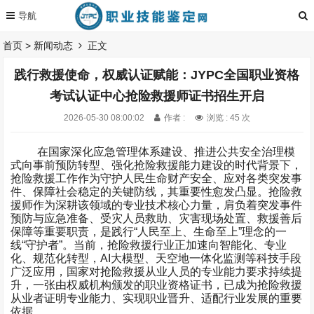
首页
>
新闻动态
正文
践行救援使命，权威认证赋能：JYPC全国职业资格
考试认证中心抢险救援师证书招生开启
2026-05-30 08:00:02
作者 :
浏览 : 45 次
在国家深化应急管理体系建设、推进公共安全治理模
式向事前预防转型、强化抢险救援能力建设的时代背景下，
抢险救援工作作为守护人民生命财产安全、应对各类突发事
件、保障社会稳定的关键防线，其重要性愈发凸显。抢险救
援师作为深耕该领域的专业技术核心力量，肩负着突发事件
预防与应急准备、受灾人员救助、灾害现场处置、救援善后
保障等重要职责，是践行
“
人民至上、生命至上
”
理念的一
线
“
守护者
”
。当前，抢险救援行业正加速向智能化、专业
化、规范化转型，
AI
大模型、天空地一体化监测等科技手段
广泛应用，国家对抢险救援从业人员的专业能力要求持续提
升，一张由权威机构颁发的职业资格证书，已成为抢险救援
从业者证明专业能力、实现职业晋升、适配行业发展的重要
依据。