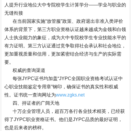
人提升行业地位大中专院校学生计算学分
——
学业与职业的
无缝衔接
在当前国家实施
“
放管服
”
政策、政府退出非准入类评价
体系的背景下，第三方职业资格认证越来越成为金领和白领
人士执业能力的象征，成为大中专院校学生专业技能水平的
有力证明。第三方认证通过竞争取得社会承认和社会地位，
更加重视质量和信用，更加紧密结合经济与生产的实际需
要。
权威的查询渠道
每张
JYPC
证书均加盖
“JYPC
全国职业资格考试认证中
心职业技能鉴定专用章
”
钢印，确保证书的真实性和权威
性。证书统一查询网址为
www.zgks.net
四、持证者的广阔天地
十万企业管理人员，超百万各行各业技术精英，已经获
得了
JYPC
职业资格证书。他们是
JYPC
品质的最好证明，
也是后来者的榜样。