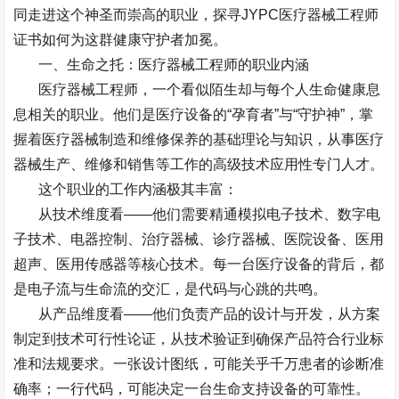
同走进这个神圣而崇高的职业，探寻
JYPC
医疗器械工程师
证书如何为这群健康守护者加冕。
一、生命之托：医疗器械工程师的职业内涵
医疗器械工程师，一个看似陌生却与每个人生命健康息
息相关的职业。他们是医疗设备的
“
孕育者
”
与
“
守护神
”
，掌
握着医疗器械制造和维修保养的基础理论与知识，从事医疗
器械生产、维修和销售等工作的高级技术应用性专门人才。
这个职业的工作内涵极其丰富：
从技术维度看
——
他们需要精通模拟电子技术、数字电
子技术、电器控制、治疗器械、诊疗器械、医院设备、医用
超声、医用传感器等核心技术。每一台医疗设备的背后，都
是电子流与生命流的交汇，是代码与心跳的共鸣。
从产品维度看
——
他们负责产品的设计与开发，从方案
制定到技术可行性论证，从技术验证到确保产品符合行业标
准和法规要求。一张设计图纸，可能关乎千万患者的诊断准
确率；一行代码，可能决定一台生命支持设备的可靠性。