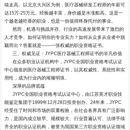
续走高。以北京大兴区为例，医疗器械研发工程师的年薪可
达
15
万
-25
万元。经验越丰富，身价越是水涨船高。这是一
个越老越吃香的职业，也是一份值得终身托付的事业。
然而，机遇与挑战并存。行业的高速发展带来了激烈的
人才竞争。如何证明你的专业实力？如何从众多从业者中脱
颖而出？答案就是
——
一张权威的职业资格证书。
三、权威见证：
JYPC
医疗器械工程师证书的非凡价值
在众多职业认证机构中，
JYPC
全国职业资格考试认证
中心颁发的医疗器械工程师证书，以其权威性、系统性和实
用性，成为行业内的璀璨明珠。
深厚的品牌底蕴
JYPC
全国职业资格考试认证中心，由江苏英才职业技
能鉴定集团于
1999
年
12
月
28
日投资创办。
24
年来，
JYPC
经受住了时间和市场的双重检验，在社会各界具有广泛影响
力，是国内成立较早、规模较大、行业普遍认可、法律手续
齐全的职业认证机构，被誉为我国第三方职业资格认证领域