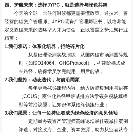
四、护航未来：选择
JYPC
，就是选择与绿色共舞
今天的全球，比任何时候都更需要懂政策、通技术、善
经营的碳资产管理师。
JYPC
碳资产管理师证书，以培养能
定义双碳未来的战略型人才为使命，正以雷霆之势汇聚行业
精英：
1.
我们承诺：体系化培养，拒绝碎片化
从基础理论到实战演练，从国内碳市场到国际规
则（如
ISO14064
、
GHGProtocol
），构建阶梯式成
长路径，确保学员学完能用、用后能战；
2.
我们坚持：动态迭代，与前沿同频
每年更新
40%
课程内容，纳入碳捕集利用与封存
（
CCUS
）商业化路径甲烷减排方法学碳关税核算模
型等前沿议题，让知识体系始终领跑行业；
3.
我们愿景：让每一位持证者成为绿色经济的意见领袖
定期举办碳资产管理师高峰论坛最佳碳减排案例
评选，对接政府、企业、资本资源，助力从业者从专