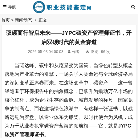
首页
>
新闻动态
正文
驭碳而行智启未来——JYPC碳资产管理师证书，开
启双碳时代的黄金赛道
2026-05-03 04:00:03
作者 :
浏览 : 96 次
当碳达峰、碳中和从愿景变为国策，当绿色转型从概念
落地为产业革命的引擎，一场关乎人类命运与全球经济格局
的深刻变革正席卷而来。在这场变革中，碳资产
——
这一曾
经隐匿于环保报告中的抽象概念，已跃升为撬动万亿市场的
核心杠杆，成为企业生存的命脉、城市发展的标尺、国家竞
争的制高点。而在这场绿色浪潮中，有这样一张证书，以战
略远见为罗盘、以专业体系为船桨、以时代使命为风帆，成
为万千从业者执掌碳资产蓝海的领航旗
——
它，就是
JYPC
碳资产管理师证书
。