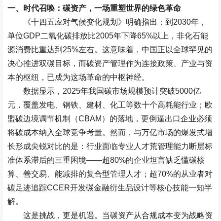
一、时代召唤：碳资产，一场重塑世界的绿色革命
《十四五应对气候变化规划》明确指出：到
2030
年，
单位
GDP
二氧化碳排放比
2005
年下降
65%
以上，非化石能
源消费比重达到
25%
左右。这意味着，中国正以全球罕见的
决心推进双碳目标，而碳资产管理作为连接政策、产业与资
本的枢纽，已成为这场革命的中枢神经。
数据显示，
2025
年我国碳市场规模预计突破
5000
亿
元，覆盖发电、钢铁、建材、化工等数十个高耗能行业；欧
盟碳边境调节机制（
CBAM
）的落地，更倒逼出口企业必须
将碳成本纳入全球竞争考量。然而，与万亿市场的爆发式增
长形成尖锐对比的是：行业面临专业人才荒管理能力断层标
准体系滞后的三重困境
——
超
80%
的企业坦言缺乏懂碳核
算、善交易、能减排的复合型管理人才；超
70%
的从业者对
碳足迹追踪
CCER
开发碳金融衍生品设计等核心技能一知半
解。
这是挑战，更是机遇。当碳资产从合规成本变为战略资