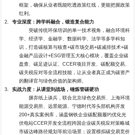
框架，确保从业者既能吃透政策红线，更能把握政策
红利。
2.
专业深度：跨学科融合，锻造复合能力
突破传统环保培训的单一技术视角，融合环境科
学、经济学、金融学、数据科学、法学等多学科知
识，打造碳核算与核查
+
碳市场交易
+
碳减排技术
+
碳
金融产品设计
+ESG
管理五大核心模块，覆盖企业碳
盘查、碳足迹认证、
CCER
项目开发、碳配额交易、
碳关税应对等全流程技能，让从业者真正成为碳资产
的翻译官与绿色价值的架构师。
3.
实战力度：从课堂到战场，锤炼管碳硬功
摒弃纸上谈兵，联合北京绿色交易所、上海环境
能源交易所、远景能源、宁德时代等头部机构开发
200+
真实案例库，涵盖钢铁企业碳配额履约优化光
伏电站
CCER
开发全流程跨国企业碳关税应对策略城
市碳达峰路径规划等前沿场景；设置模拟碳交易竞价