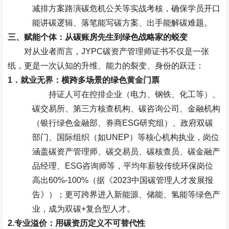
减排方案路演碳危机公关等实战考核，确保学员开口
能讲碳逻辑、落笔能写碳方案、出手能解碳难题。
三、赋能个体：从碳账房先生到绿色战略家的蜕变
对从业者而言，
JYPC
碳资产管理师证书不仅是一张
纸，更是一次认知的升维、能力的裂变、身份的跃迁：
1
．就业无界：横跨多场景的绿色黄金门票
持证人可在控排企业（电力、钢铁、化工等）、
碳交易所、第三方核查机构、碳咨询公司、金融机构
（银行绿色金融部、券商
ESG
研究组）、政府双碳
部门、国际组织（如
UNEP
）等核心机构执业，岗位
涵盖碳资产管理师、碳交易员、碳核查员、碳金融产
品经理、
ESG
咨询师等，平均年薪较传统环保岗位
高出
60%-100%
（据《
2023
中国碳管理人才发展报
告》）；更可跨界进入新能源、储能、氢能等绿色产
业，成为双碳
+
复合型人才。
2.
专业溢价：用碳资历定义不可替代性