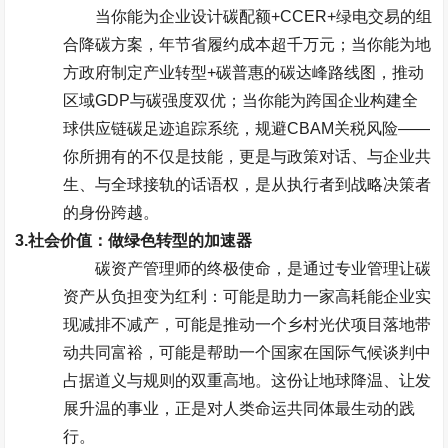
当你能为企业设计碳配额
+CCER+
绿电交易的组
合降碳方案，年节省履约成本超千万元；当你能为地
方政府制定产业转型
+
碳普惠的碳达峰路线图，推动
区域
GDP
与碳强度双优；当你能为跨国企业构建全
球供应链碳足迹追踪系统，规避
CBAM
关税风险
——
你所拥有的不仅是技能，更是与政策对话、与企业共
生、与全球接轨的话语权，是从执行者到战略决策者
的身份跨越。
3.
社会价值：做绿色转型的加速器
碳资产管理师的终极使命，是通过专业管理让碳
资产从负担变为红利：可能是助力一家高耗能企业实
现减排不减产，可能是推动一个乡村光伏项目落地带
动共同富裕，可能是帮助一个国家在国际气候谈判中
占据道义与规则的双重高地。这份让地球降温、让发
展升温的事业，正是对人类命运共同体最生动的践
行。