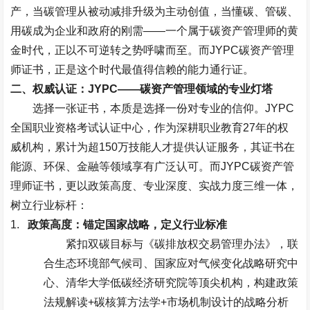
产，当碳管理从被动减排升级为主动创值，当懂碳、管碳、
用碳成为企业和政府的刚需
——
一个属于碳资产管理师的黄
金时代，正以不可逆转之势呼啸而至。而
JYPC
碳资产管理
师证书，正是这个时代最值得信赖的能力通行证。
二、权威认证：
JYPC——
碳资产管理领域的专业灯塔
选择一张证书，本质是选择一份对专业的信仰。
JYPC
全国职业资格考试认证中心，作为深耕职业教育
27
年的权
威机构，累计为超
150
万技能人才提供认证服务，其证书在
能源、环保、金融等领域享有广泛认可。而
JYPC
碳资产管
理师证书，更以政策高度、专业深度、实战力度三维一体，
树立行业标杆：
1.
政策高度：锚定国家战略，定义行业标准
紧扣双碳目标与《碳排放权交易管理办法》，联
合生态环境部气候司、国家应对气候变化战略研究中
心、清华大学低碳经济研究院等顶尖机构，构建政策
法规解读
+
碳核算方法学
+
市场机制设计的战略分析