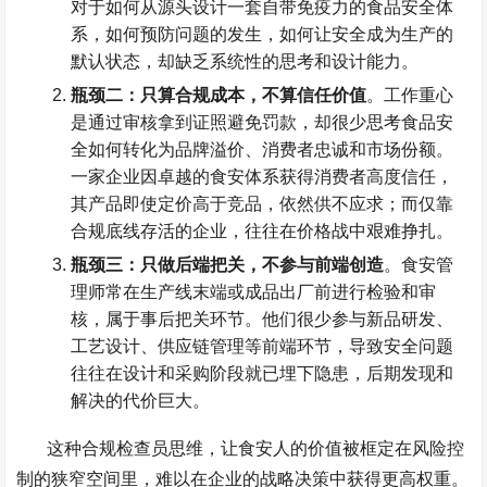
对于如何从源头设计一套自带免疫力的食品安全体
系，如何预防问题的发生，如何让安全成为生产的
默认状态，却缺乏系统性的思考和设计能力。
瓶颈二：只算合规成本，不算信任价值
。工作重心
是通过审核拿到证照避免罚款，却很少思考食品安
全如何转化为品牌溢价、消费者忠诚和市场份额。
一家企业因卓越的食安体系获得消费者高度信任，
其产品即使定价高于竞品，依然供不应求；而仅靠
合规底线存活的企业，往往在价格战中艰难挣扎。
瓶颈三：只做后端把关，不参与前端创造
。食安管
理师常在生产线末端或成品出厂前进行检验和审
核，属于事后把关环节。他们很少参与新品研发、
工艺设计、供应链管理等前端环节，导致安全问题
往往在设计和采购阶段就已埋下隐患，后期发现和
解决的代价巨大。
这种合规检查员思维，让食安人的价值被框定在风险控
制的狭窄空间里，难以在企业的战略决策中获得更高权重。