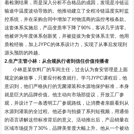
着检测结果，而是深入分析不合格品的成因，发现是冷链运
输途中温度波动导致的。他推动建立了全程冷链温度实时监
控系统，并在采购合同中增加了对物流商的温控考核条款。
这套体系实施后，产品变质率下降了
90%
，客诉几乎清零。
他被评为年度体系创新奖，并被提拔为食安体系主管。他用
质检经验，加上
JYPC
的体系设计力，实现了从事后发现到
源头预防的跨越。
2.
生产主管小林：从合规执行者到信任价值传播者
小林是某饮料厂的车间主任，过去认为食安管理是上面
规定的麻烦事，只要应付检查就行。学习
JYPC
课程后，他
意识到，他们严格执行的无菌灌装和水源地保护标准，本身
就是巨大的品牌价值。他主动向市场部提议，开放工厂参
观，并设计了一条透明工厂参观路线，让消费者亲眼看到从
水源到灌装的全过程。他还参与拍摄了系列短视频，用通俗
的语言讲解这些标准背后的意义。活动推出后，产品销量在
区域市场提升了
30%
，品牌美誉度大幅上升。他从一个被动