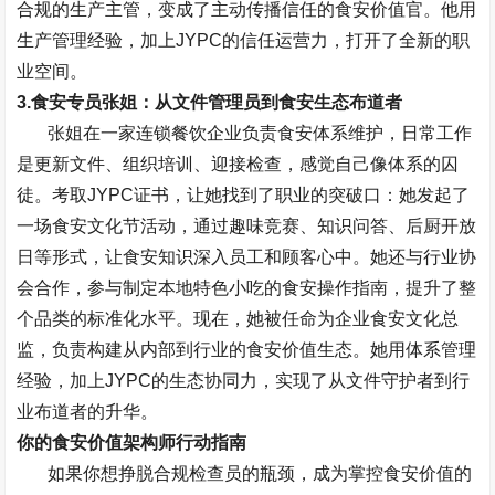
合规的生产主管，变成了主动传播信任的食安价值官。他用
生产管理经验，加上
JYPC
的信任运营力，打开了全新的职
业空间。
3.
食安专员张姐：从文件管理员到食安生态布道者
张姐在一家连锁餐饮企业负责食安体系维护，日常工作
是更新文件、组织培训、迎接检查，感觉自己像体系的囚
徒。考取
JYPC
证书，让她找到了职业的突破口：她发起了
一场食安文化节活动，通过趣味竞赛、知识问答、后厨开放
日等形式，让食安知识深入员工和顾客心中。她还与行业协
会合作，参与制定本地特色小吃的食安操作指南，提升了整
个品类的标准化水平。现在，她被任命为企业食安文化总
监，负责构建从内部到行业的食安价值生态。她用体系管理
经验，加上
JYPC
的生态协同力，实现了从文件守护者到行
业布道者的升华。
你的食安价值架构师行动指南
如果你想挣脱合规检查员的瓶颈，成为掌控食安价值的