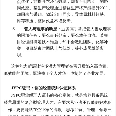
点优化，能提升本环节效率，却看不到跨部门的协
同效应。某生产经理通过精益生产将产能提升
20%
，
却因未与采购、物流部门同步，导致原材料短缺、
库存积压，整体效益不增反降。
管人与理事的断层
：业务高手常把管人当成理事
的附加任务，要么事必躬亲，要么放任自流。某项
目经理能搞定技术难题，却不会激励团队、化解冲
突，项目结束时团队士气低落，核心成员纷纷离
职。
这种能力断层让许多潜力管理者在晋升后陷入高位置、
低效能的困境，既浪费了个人才华，也制约了企业发展。
JYPC
证书：你的经营统帅认证体系
JYPC
职业经理人证书的核心定位，就是培养具备系统
经营思维的复合型管理人才。它要求从业者不仅能做好本职
工作，更要能站在企业家的高度，思考经营、管理、领导三