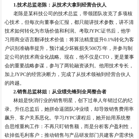
1.
技术总监老陈：从技术大拿到经营合伙人
老陈是某科技公司的技术总监，带领团队攻克了多项核
心技术，但每次向董事会汇报，都只能讲技术参数，讲不清
技术如何转化为市场价值和利润。考取
JYPC
证书后，他学
习用商业语言翻译技术价值：将算法精度提升
0.1%
转化为客
户识别准确率提升，预计减少坏账损失
500
万
/
年，并参与制
定公司的技术商业化战略。现在，他不仅是
CTO
，更是董事
会的重要战略参谋，参与了两轮融资谈判。他用技术专长，
加上
JYPC
的经营决断力，完成了从技术领袖到经营合伙人
的跨越。
2.
销售总监林姐：从业绩先锋到全局整合者
林姐是快消行业的销售明星，创下过单人年销过亿的纪
录。升任总监后，她拼命逼团队冲业绩，却导致销售费用率
飙升、客户关系恶化。学习
JYPC
课程后，她开始用系统整
合思维重构工作：不再只盯销售额，而是分析客户盈利性，
砍掉低毛利客户；推动销售与产品研发部门共建客户需求快