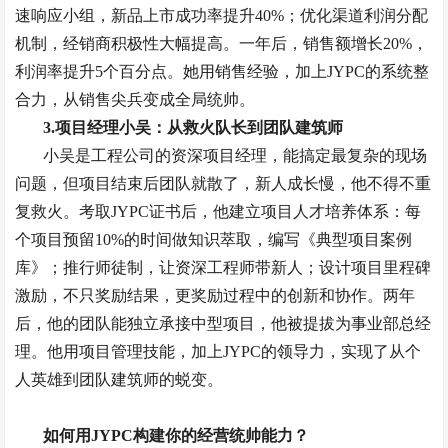
速响应小组，新品上市成功率提升
40%
；优化渠道利润分配
机制，经销商积极性大幅提高。一年后，销售额增长
20%
，
利润率提升
5
个百分点。她用销售经验，加上
JYPC
的系统整
合力，从销售尖兵变成全局统帅。
3.
项目经理小吴：从救火队长到团队建筑师
小吴是工程公司的资深项目经理，能搞定最复杂的现场
问题，但项目结束后团队就散了，新人成长慢，他不得不重
复救火。考取
JYPC
证书后，他建立项目人才培养体系：每
个项目预留
10%
的时间做知识萃取，编写《典型项目案例
库》；推行师徒制，让资深工程师带新人；设计项目里程碑
激励，不只奖励结果，更奖励过程中的创新和协作。两年
后，他的团队能独立承接中型项目，他被提拔为事业部总经
理。他用项目管理技能，加上
JYPC
的领导力，实现了从个
人英雄到团队建筑师的蜕变。
如何用
JYPC
构建你的经营统帅能力？