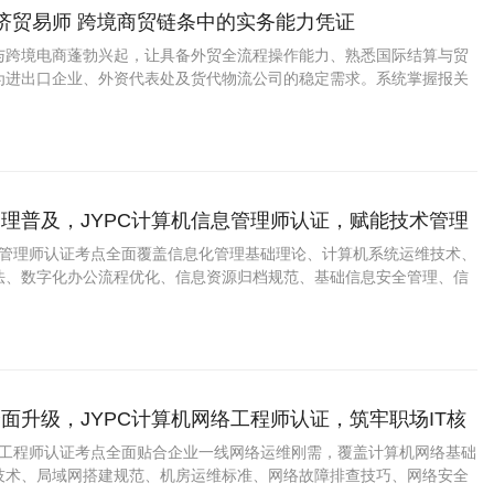
经济贸易师 跨境商贸链条中的实务能力凭证
与跨境电商蓬勃兴起，让具备外贸全流程操作能力、熟悉国际结算与贸
为进出口企业、外资代表处及货代物流公司的稳定需求。系统掌握报关
、INCOTERMS解释的实务型国贸人员正迎来较清晰的职业窗口期。
理普及，JYPC计算机信息管理师认证，赋能技术管理
信息管理师认证考点全面覆盖信息化管理基础理论、计算机系统运维技术、
法、数字化办公流程优化、信息资源归档规范、基础信息安全管理、信
辑等实用内容，精准适配政企单位、中小企业的数字化管理岗位需求，
管理思维提升。
面升级，JYPC计算机网络工程师认证，筑牢职场IT核
网络工程师认证考点全面贴合企业一线网络运维刚需，覆盖计算机网络基础
技术、局域网搭建规范、机房运维标准、网络故障排查技巧、网络安全