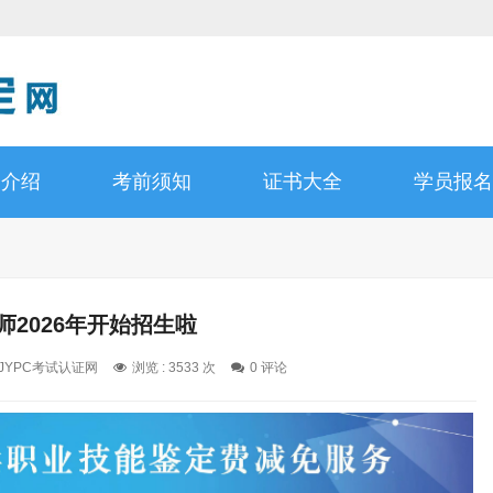
书介绍
考前须知
证书大全
学员报名
婴师2026年开始招生啦
 JYPC考试认证网
浏览 : 3533 次
0 评论