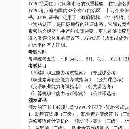
JYPC
经受住了时间和市场的双重检验，在社会各
JYPC
考点遍布国内
32
个省市自治区，十万企业
书。
JYPC
证书广泛用于：政府招标、企业招聘、
业资格认证，是国际通行的认证体系，它通过竞
紧密结合经济与生产的实际需要，更加能够适应职
准入类评价体系的背景下，
JYPC
证书越来越成为
能水平的有力证明。
考试时间
每年统考五次，时间为
4
月、
6
月、
8
月、
10
月和
12
考试科目
《育婴师职业能力考试指南》（专业课必考）
《职业素养职业能力考试指南 》（公共课必考）
《英语职业能力考试指南》（公共课选考）
《计算机职业能力考试指南》（公共课选考）
颁发证书
颁发的证书上必须加盖“
JYPC
全国职业资格考试认
1
、助理育婴师（三级）、职业素养等级证书（三
选修英语或计算机的，颁发职业英语（三级）、
2
、育婴师（二级）、职业素养等级证书（二级）