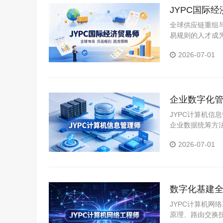
JYPC国际
全球供应链重组
易规则的人才成
报检、信用证审单
2026-07-01
企业数字化管
双向升级
JYPC计算机
企业数据统筹方
息化项目运营逻
2026-07-01
兼顾技术夯实与
数字化基建全
心根基
JYPC计算机
原理、路由交换