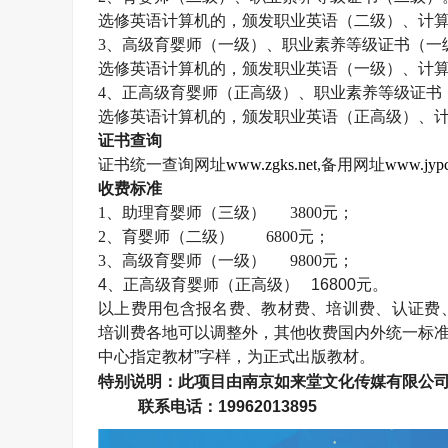
选修英语计算机的，颁发职业英语（二级）、计
3
、高级育婴师（一级）、职业素养等级证书（一
选修英语计算机的，颁发职业英语（一级）、计
4
、正高级育婴师（正高级）、职业素养等级证书
选修英语计算机的，颁发职业英语（正高级）、
证书查询
证书统一查询网址
www.zgks.net
,
备用网址
www.jypc
收费标准
1
、助理育婴师（三级）
3800
元；
2
、育婴师（二级）
6800
元；
3
、高级育婴师（一级）
9800
元；
4
、正高级育婴师（正高级）
16800
元。
以上费用包含报名费、教材费、培训费、认证费
培训费各地可以调整外，其他收费国内外统一标准
中心指定教材”字样，为正式出版教材。
特别说明：此项目由南京如来堂文化传媒有限公
联系电话：
19962013895