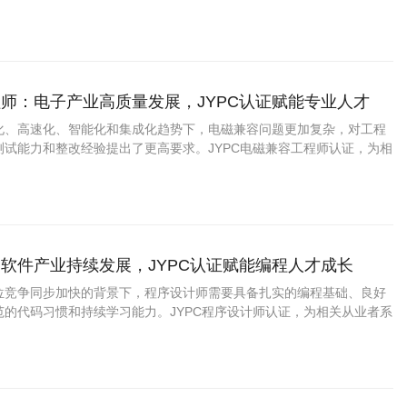
升级改造技术等实战内容，完全匹配当下企业网络搭建、运维、安全保
景，兼顾理论夯实与实操提升。
师：电子产业高质量发展，JYPC认证赋能专业人才
化、高速化、智能化和集成化趋势下，电磁兼容问题更加复杂，对工程
测试能力和整改经验提出了更高要求。JYPC电磁兼容工程师认证，为相
升专业能力、增强职业竞争力提供了积极支持。
软件产业持续发展，JYPC认证赋能编程人才成长
位竞争同步加快的背景下，程序设计师需要具备扎实的编程基础、良好
范的代码习惯和持续学习能力。JYPC程序设计师认证，为相关从业者系
、展示职业素养、实现职业进阶提供了积极支持。